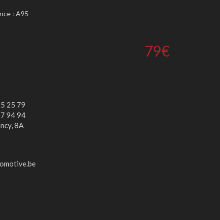
nce : A95
79€
25 25 79
77 94 94
ncy, 8A
omotive.be