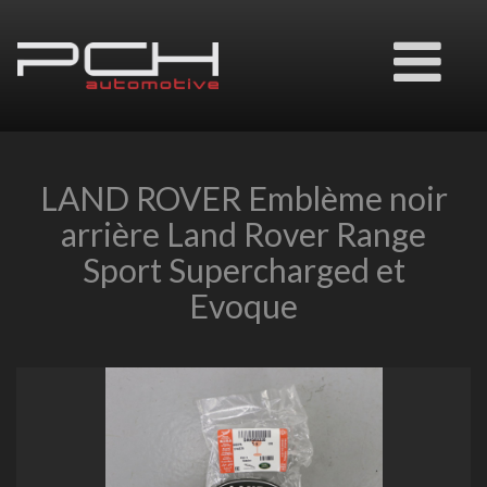
Ouvrir
le
menu
LAND ROVER Emblème noir
arrière Land Rover Range
Sport Supercharged et
Evoque
Previous
Next