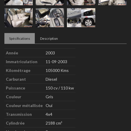
Spécifications
Description
Année
2003
Immatriculation
11-09-2003
Kilométrage
105000 Kms
Carburant
Diesel
Puissance
150 cv / 110 kw
Couleur
Gris
Couleur métallisée
Oui
Transmission
4x4
Cylindrée
2188 cm³