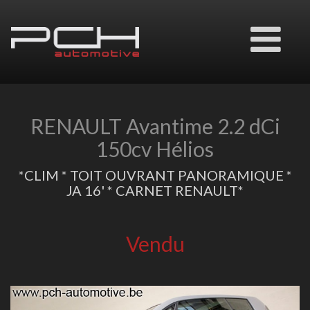
Ouvrir
le
menu
RENAULT Avantime 2.2 dCi
150cv Hélios
*CLIM * TOIT OUVRANT PANORAMIQUE *
JA 16' * CARNET RENAULT*
Vendu
Previous
Next