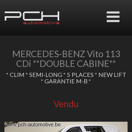
Ouvrir
le
menu
MERCEDES-BENZ Vito 113
CDi **DOUBLE CABINE**
* CLIM * SEMI-LONG * 5 PLACES * NEW LIFT
* GARANTIE M-B *
Vendu
Previous
Next