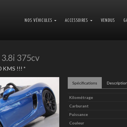
NOS VÉHICULES
ACCESSOIRES
VENDUS
G
3.8i 375cv
KMS !!! *
Next
Spécifications
Descriptio
Kilométrage
Carburant
Puissance
Couleur