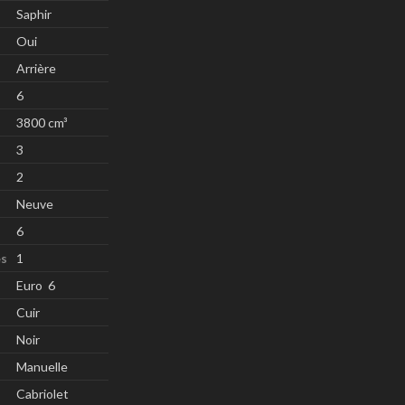
Saphir
Oui
Arrière
6
3800 cm³
3
2
Neuve
6
es
1
Euro 6
Cuir
Noir
Manuelle
Cabriolet