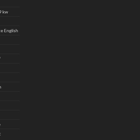
59 kw
e English
³
n
e
t