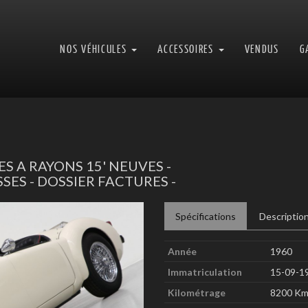
NOS VÉHICULES
ACCESSOIRES
VENDUS
G
ES A RAYONS 15' NEUVES -
SSES - DOSSIER FACTURES -
Next
Spécifications
Descriptio
Année
1960
Immatriculation
15-09-1
Kilométrage
8200 K