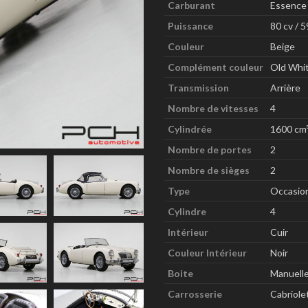
Carburant
Essence
Puissance
80 cv / 
Couleur
Beige
Complément couleur
Old Whit
Transmission
Arrière
Nombre de vitesses
4
Cylindrée
1600 cm
Nombre de portes
2
Nombre de sièges
2
Type
Occasio
Cylindre
4
Intérieur
Cuir
Couleur Intérieur
Noir
Boite
Manuell
Carrosserie
Cabriole