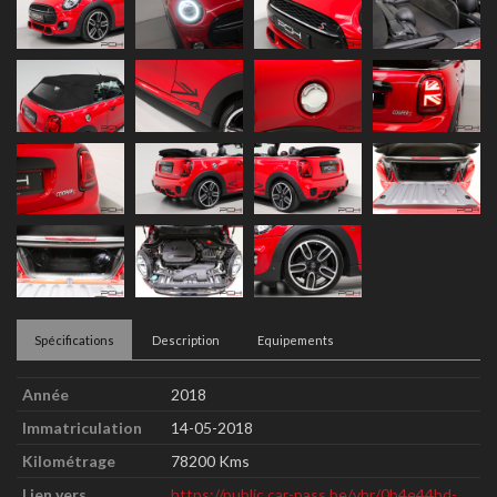
Spécifications
Description
Equipements
Année
2018
Immatriculation
14-05-2018
Kilométrage
78200 Kms
Lien vers
https://public.car-pass.be/vhr/0b4e44bd-