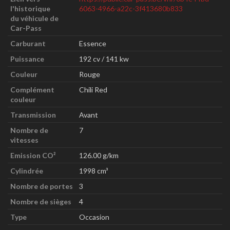
l'historique
6063-4966-a22c-3f413680b833
du véhicule de
Car-Pass
Carburant
Essence
Puissance
192 cv / 141 kw
Couleur
Rouge
Complément
Chili Red
couleur
Transmission
Avant
Nombre de
7
vitesses
Emission CO²
126.00 g/km
Cylindrée
1998 cm³
Nombre de portes
3
Nombre de sièges
4
Type
Occasion