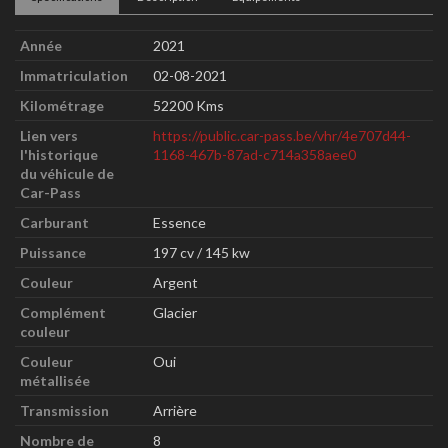
Année
2021
Immatriculation
02-08-2021
Kilométrage
52200 Kms
Lien vers
https://public.car-pass.be/vhr/4e707d44-
l'historique
1168-467b-87ad-c714a358aee0
du véhicule de
Car-Pass
Carburant
Essence
Puissance
197 cv / 145 kw
Couleur
Argent
Complément
Glacier
couleur
Couleur
Oui
métallisée
Transmission
Arrière
Nombre de
8