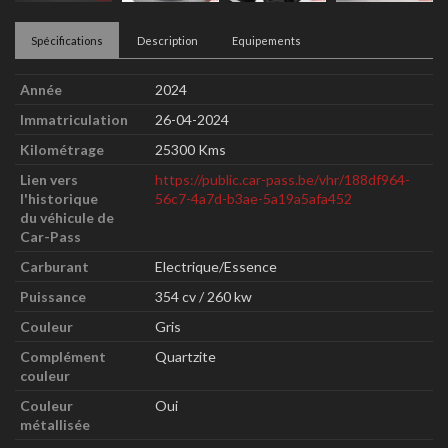
Spécifications
Description
Equipements
Année
2024
Immatriculation
26-04-2024
Kilométrage
25300 Kms
Lien vers
https://public.car-pass.be/vhr/188df964-
l'historique
56c7-4a7d-b3ae-5a19a5afa452
du véhicule de
Car-Pass
Carburant
Electrique/Essence
Puissance
354 cv / 260 kw
Couleur
Gris
Complément
Quartzite
couleur
Couleur
Oui
métallisée