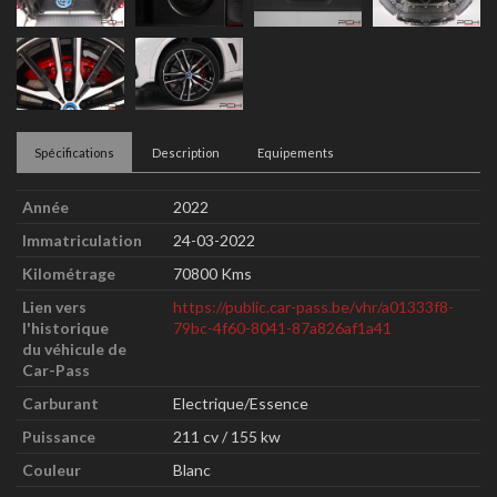
Spécifications
Description
Equipements
Année
2022
Immatriculation
24-03-2022
Kilométrage
70800 Kms
Lien vers
https://public.car-pass.be/vhr/a01333f8-
l'historique
79bc-4f60-8041-87a826af1a41
du véhicule de
Car-Pass
Carburant
Electrique/Essence
Puissance
211 cv / 155 kw
Couleur
Blanc