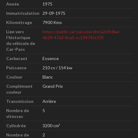
Année
1975
Immatriculation
29-09-1975
Kilométrage
7900 Kms
Lien vers
https://public.car-pass.be/vhr/a2e9c8ae-
l'historique
6b28-47a3-8ca5-cc134745c23f
du véhicule de
Car-Pass
Carburant
Essence
Puissance
210 cv / 154 kw
Couleur
Blanc
Complément
Grand Prix
couleur
Transmission
Arrière
Nombre de
5
vitesses
Cylindrée
3200 cm³
Nombre de
2